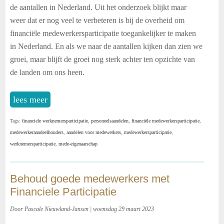
de aantallen in Nederland. Uit het onderzoek blijkt maar
weer dat er nog veel te verbeteren is bij de overheid om
financiële medewerkersparticipatie toegankelijker te maken
in Nederland. En als we naar de aantallen kijken dan zien we
groei, maar blijft de groei nog sterk achter ten opzichte van
de landen om ons heen.
lees meer
Tags:
financiele werknemersparticipatie
,
personeelsaandelen
,
financiële medewerkersparticipatie
,
medewerkeraandeelhouders
,
aandelen voor medewerkers
,
medewerkersparticipatie
,
werknemersparticipatie
,
mede-eigenaarschap
Behoud goede medewerkers met
Financiele Participatie
Door Pascale Nieuwland-Jansen | woensdag 29 maart 2023