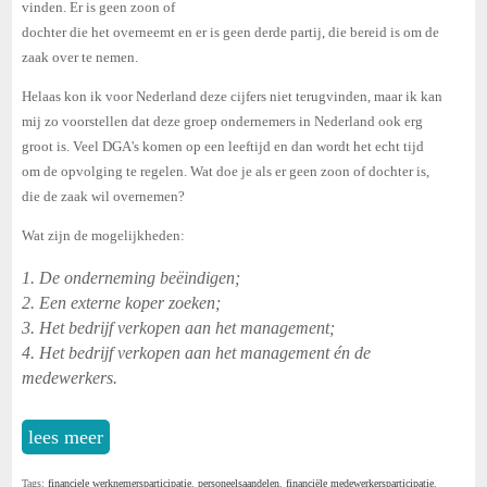
vinden. Er is geen zoon of
dochter die het overneemt en er is geen derde partij, die bereid is om de
zaak over te nemen.
Helaas kon ik voor Nederland deze cijfers niet terugvinden, maar ik kan
mij zo voorstellen dat deze groep ondernemers in Nederland ook erg
groot is. Veel DGA's komen op een leeftijd en dan wordt het echt tijd
om de opvolging te regelen. Wat doe je als er geen zoon of dochter is,
die de zaak wil overnemen?
Wat zijn de mogelijkheden:
1. De onderneming
beëindigen;
2. Een externe koper zoeken;
3. Het bedrijf verkopen aan het management;
4. Het bedrijf verkopen aan het management én de
medewerkers.
lees meer
Tags:
financiele werknemersparticipatie
,
personeelsaandelen
,
financiële medewerkersparticipatie
,