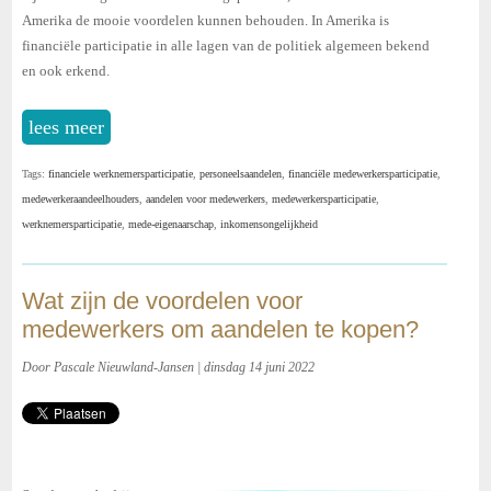
Amerika de mooie voordelen kunnen behouden. In Amerika is
financiële participatie in alle lagen van de politiek algemeen bekend
en ook erkend.
lees meer
Tags:
financiele werknemersparticipatie
,
personeelsaandelen
,
financiële medewerkersparticipatie
,
medewerkeraandeelhouders
,
aandelen voor medewerkers
,
medewerkersparticipatie
,
werknemersparticipatie
,
mede-eigenaarschap
,
inkomensongelijkheid
Wat zijn de voordelen voor
medewerkers om aandelen te kopen?
Door Pascale Nieuwland-Jansen | dinsdag 14 juni 2022