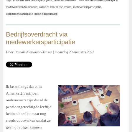
Tags:
financiele werknemersparticipatie
,
personeelsaandelen
,
financiële medewerkersparticipatie
,
medewerkeraandeelhouders
,
aandelen voor medewerkers
,
medewerkersparticipatie
,
werknemersparticipatie
,
mede-eigenaarschap
Bedrijfsoverdracht via
medewerkersparticipatie
Door Pascale Nieuwland-Jansen | maandag 29 augustus 2022
Ik las onlangs dat er in
Amerika 2,5 miljoen
ondernemers zijn die al de
pensioengerechtigde leeftijd
hebben bereikt, maar nog
steeds doorwerken omdat ze
geen opvolger kunnen