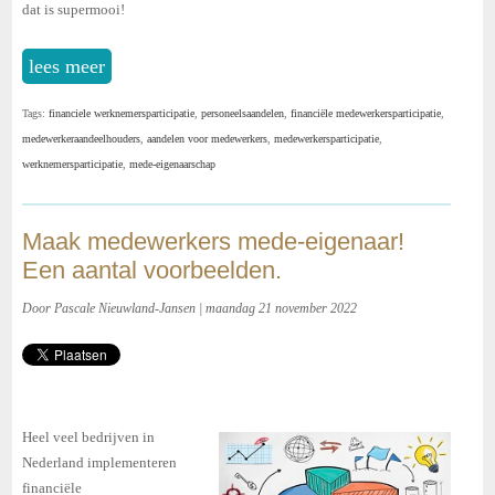
dat is supermooi!
lees meer
Tags:
financiele werknemersparticipatie
,
personeelsaandelen
,
financiële medewerkersparticipatie
,
medewerkeraandeelhouders
,
aandelen voor medewerkers
,
medewerkersparticipatie
,
werknemersparticipatie
,
mede-eigenaarschap
Maak medewerkers mede-eigenaar!
Een aantal voorbeelden.
Door Pascale Nieuwland-Jansen | maandag 21 november 2022
Heel veel bedrijven in
Nederland implementeren
financiële