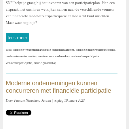
SNPI helpt je graag bij het invoeren van een participatieplan. Plan een
afspraak met ons in en we kijken samen naar de verschillende vormen
van financiële medewerkersparticipatie en hoe u dit kunt inrichten.
Maar waar begin je?
lees meer
Tags:
financiele werknemersparticipatie
,
personeelsaandelen
,
financiële medewerkersparticipatie
,
medewerkeraandeelhouders
,
aandelen voor medewerkers
,
medewerkersparticipatie
,
werknemersparticipatie
,
mede-eigenaarschap
Moderne ondernemingen kunnen
concurreren met financiële participatie
Door Pascale Nieuwland-Jansen | vrijdag 10 maart 2023