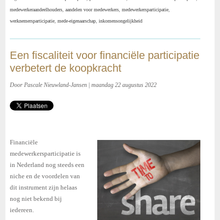
medewerkeraandeelhouders
,
aandelen voor medewerkers
,
medewerkersparticipatie
,
werknemersparticipatie
,
mede-eigenaarschap
,
inkomensongelijkheid
Een fiscaliteit voor financiële participatie
verbetert de koopkracht
Door Pascale Nieuwland-Jansen | maandag 22 augustus 2022
Financiële
medewerkersparticipatie is
in Nederland nog steeds een
niche en de voordelen van
dit instrument zijn helaas
nog niet bekend bij
iedereen.