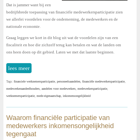
Dat is jammer want bij een
bedrijfsbrede toepassing van financiële medewerkersparticipatie zien
we allerlei voordelen voor de onderneming, de medewerkers en de
nationale economie.
Graag leggen we kort in dit blog uit wat de voordelen zijn van een
fiscaliteit en hoe die zichzelf terug kan betalen en wat de landen om
ons heen doen op dit gebied. Laten we met dat laatste beginnen.
lees meer
Tags:
financiele werknemersparticipatie
,
personeelsaandelen
,
financiële medewerkersparticipatie
,
medewerkeraandeelhouders
,
aandelen voor medewerkers
,
medewerkersparticipatie
,
werknemersparticipatie
,
mede-eigenaarschap
,
inkomensongelijkheid
Waarom financiële participatie van
medewerkers inkomensongelijkheid
tegengaat