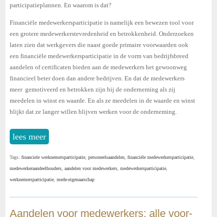
participatieplannen. En waarom is dat?
Financiële medewerkersparticipatie is namelijk een bewezen tool voor
een grotere medewerkerstevredenheid en betrokkenheid. Onderzoeken
laten zien dat werkgevers die naast goede primaire voorwaarden ook
een financiële medewerkersparticipatie in de vorm van bedrijfsbreed
aandelen of certificaten bieden aan de medewerkers het gewoonweg
financieel beter doen dan andere bedrijven. En dat de medewerkers
meer gemotiveerd en betrokken zijn bij de onderneming als zij
meedelen in winst en waarde. En als ze meedelen in de waarde en winst
blijkt dat ze langer willen blijven werken voor de onderneming.
lees meer
Tags:
financiele werknemersparticipatie
,
personeelsaandelen
,
financiële medewerkersparticipatie
,
medewerkeraandeelhouders
,
aandelen voor medewerkers
,
medewerkersparticipatie
,
werknemersparticipatie
,
mede-eigenaarschap
Aandelen voor medewerkers: alle voor-