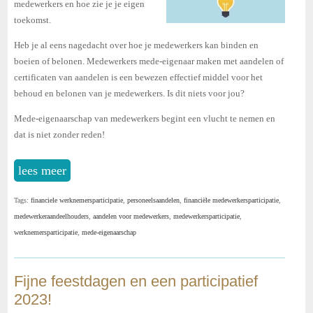
medewerkers en hoe zie je je eigen
toekomst.
Heb je al eens nagedacht over hoe je medewerkers kan binden en
boeien of belonen. Medewerkers mede-eigenaar maken met aandelen of
certificaten van aandelen is een bewezen effectief middel voor het
behoud en belonen van je medewerkers. Is dit niets voor jou?
Mede-eigenaarschap van medewerkers begint een vlucht te nemen en
dat is niet zonder reden!
lees meer
Tags:
financiele werknemersparticipatie
,
personeelsaandelen
,
financiële medewerkersparticipatie
,
medewerkeraandeelhouders
,
aandelen voor medewerkers
,
medewerkersparticipatie
,
werknemersparticipatie
,
mede-eigenaarschap
Fijne feestdagen en een participatief
2023!