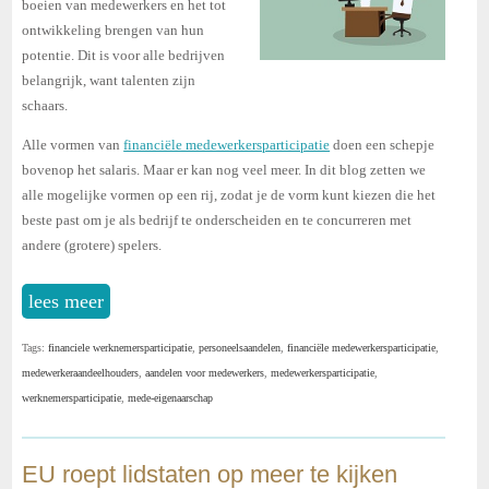
boeien van medewerkers en het tot
ontwikkeling brengen van hun
potentie. Dit is voor alle bedrijven
belangrijk, want talenten zijn
schaars.
Alle vormen van
financiële medewerkersparticipatie
doen een schepje
bovenop het salaris. Maar er kan nog veel meer. In dit blog zetten we
alle mogelijke vormen op een rij, zodat je de vorm kunt kiezen die het
beste past om je als bedrijf te onderscheiden en te concurreren met
andere (grotere) spelers.
lees meer
Tags:
financiele werknemersparticipatie
,
personeelsaandelen
,
financiële medewerkersparticipatie
,
medewerkeraandeelhouders
,
aandelen voor medewerkers
,
medewerkersparticipatie
,
werknemersparticipatie
,
mede-eigenaarschap
EU roept lidstaten op meer te kijken