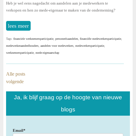
Heb je wel eens nagedacht om aandelen aan je medewerkers te
verkopen en hen zo mede-eigenaar te maken van de onderneming?
lees meer
Tags:
financiele werknemersparticipatie
,
personeelsaandelen
,
financiële medewerkersparticipatie
,
medewerkeraandeelhouders
,
aandelen voor medewerkers
,
medewerkersparticipatie
,
werknemersparticipatie
,
mede-eigenaarschap
Alle posts
volgende
Ja, ik blijf graag op de hoogte van nieuwe
blogs
Email
*