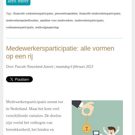
lees meer
Tags:
financiele werknemersparticipatie
,
personeelsaandelen
,
financiële medewerkersparticipatie
,
medewerkeraandeelhouders
,
aandelen voor medewerkers
,
medewerkersparticipatie
,
werknemersparticipatie
,
mede-eigenaarschap
Medewerkersparticipatie: alle vormen
op een rij
Door Pascale Nieuwland-Jansen | maandag 6 februari 2023
Medewerkersparticipatie neemt toe
in Nederland. Maar het kent veel
verschillende variaties. De doelen
zijn veelal het verhogen van
betrokkenheid, het binden en