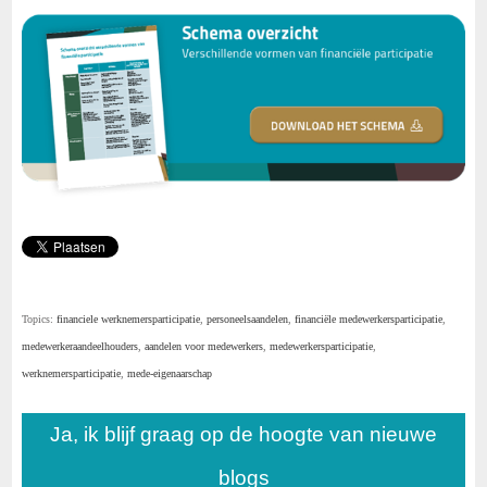
Topics:
financiele werknemersparticipatie
,
personeelsaandelen
,
financiële medewerkersparticipatie
,
medewerkeraandeelhouders
,
aandelen voor medewerkers
,
medewerkersparticipatie
,
werknemersparticipatie
,
mede-eigenaarschap
Ja, ik blijf graag op de hoogte van nieuwe
blogs