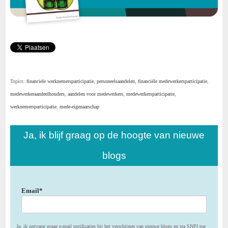
Topics:
financiele werknemersparticipatie
,
personeelsaandelen
,
financiële medewerkersparticipatie
,
medewerkeraandeelhouders
,
aandelen voor medewerkers
,
medewerkersparticipatie
,
werknemersparticipatie
,
mede-eigenaarschap
Ja, ik blijf graag op de hoogte van nieuwe
blogs
Email
*
Ja, ik ontvang graag e-mail notificaties bij het verschijnen van nieuwe blogs en sta SNPI toe