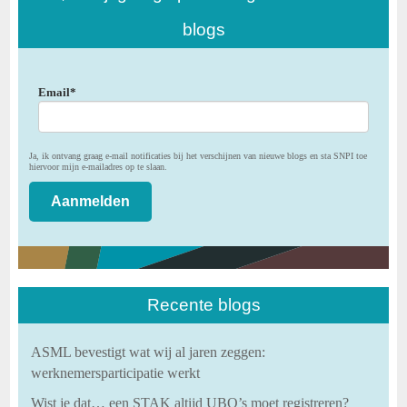
blogs
Email
*
Ja, ik ontvang graag e-mail notificaties bij het verschijnen van nieuwe blogs en sta SNPI toe
hiervoor mijn e-mailadres op te slaan.
Recente blogs
ASML bevestigt wat wij al jaren zeggen:
werknemersparticipatie werkt
Wist je dat… een STAK altijd UBO’s moet registreren?