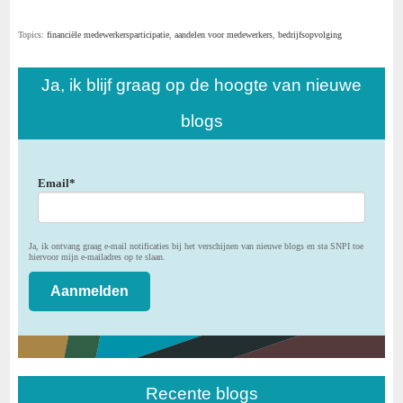
Topics:
financiële medewerkersparticipatie
,
aandelen voor medewerkers
,
bedrijfsopvolging
Ja, ik blijf graag op de hoogte van nieuwe
blogs
Email
*
Ja, ik ontvang graag e-mail notificaties bij het verschijnen van nieuwe blogs en sta SNPI toe
hiervoor mijn e-mailadres op te slaan.
Recente blogs