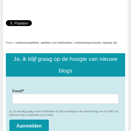
Topics:
werknemersaandelen
,
aandelen voor medewerkers
,
werknemersparticipatie
,
eigenaar zijn
Ja, ik blijf graag op de hoogte van nieuwe
blogs
Email
*
Ja, ik ontvang graag e-mail notificaties bij het verschijnen van nieuwe blogs en sta SNPI toe
hiervoor mijn e-mailadres op te slaan.