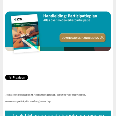
Topics:
personeelsaandelen
,
werknemersaandelen
,
aandelen voor medewerkers
,
werknemersparticipatie
,
mede-eigenaarschap
Ja, ik blijf graag op de hoogte van nieuwe