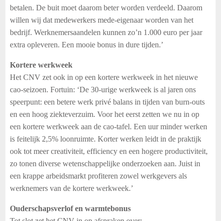
betalen. De buit moet daarom beter worden verdeeld. Daarom
willen wij dat medewerkers mede-eigenaar worden van het
bedrijf. Werknemersaandelen kunnen zo’n 1.000 euro per jaar
extra opleveren. Een mooie bonus in dure tijden.’
Kortere werkweek
Het CNV zet ook in op een kortere werkweek in het nieuwe
cao-seizoen. Fortuin: ‘De 30-urige werkweek is al jaren ons
speerpunt: een betere werk privé balans in tijden van burn-outs
en een hoog ziekteverzuim. Voor het eerst zetten we nu in op
een kortere werkweek aan de cao-tafel. Een uur minder werken
is feitelijk 2,5% loonruimte. Korter werken leidt in de praktijk
ook tot meer creativiteit, efficiency en een hogere productiviteit,
zo tonen diverse wetenschappelijke onderzoeken aan. Juist in
een krappe arbeidsmarkt profiteren zowel werkgevers als
werknemers van de kortere werkweek.’
Ouderschapsverlof en warmtebonus
Tot slot zet het CNV in op afspraken over: