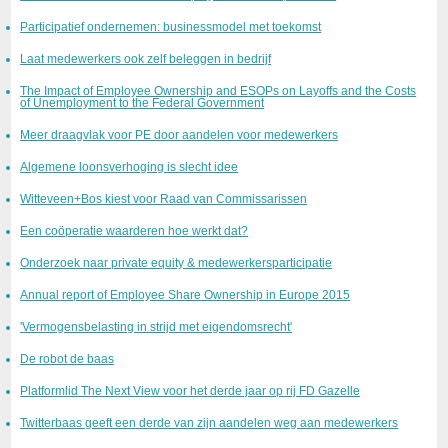
Participatief ondernemen: businessmodel met toekomst
Laat medewerkers ook zelf beleggen in bedrijf
The Impact of Employee Ownership and ESOPs on Layoffs and the Costs
of Unemployment to the Federal Government
Meer draagvlak voor PE door aandelen voor medewerkers
Algemene loonsverhoging is slecht idee
Witteveen+Bos kiest voor Raad van Commissarissen
Een coöperatie waarderen hoe werkt dat?
Onderzoek naar private equity & medewerkersparticipatie
Annual report of Employee Share Ownership in Europe 2015
'Vermogensbelasting in strijd met eigendomsrecht'
De robot de baas
Platformlid The Next View voor het derde jaar op rij FD Gazelle
Twitterbaas geeft een derde van zijn aandelen weg aan medewerkers