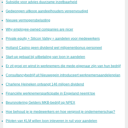
Subsidie voor advies duurzame inzetbaarheid
Gedwongen uitkoop aandeelhouders vereenvoudigd
Nieuwe vermogensbelasting
Why employee-owned companies are nicer
Private equity + Silicon Valley = aandelen voor medewerkers
Holland Casino geen dividend wel miljoenenbonus personeel
Start-up gebaat bij uitbetaling van loon in aandelen
Er zit groei en winst in werknemers die mede-eigenaar zijn van hun bedrijf
Consultancybedrijf uit Nieuwegein introduceert werknemersaandelenplan
Charlene Heineken ontvangt 146 miljoen dividend
Financiële werknemersparticipatie in Engeland neemt toe
Beursnotering Gelders MKB-bedrijf op NPEX
Hoe behoud je je medewerkers en hoe vergroot je ondernemerschap?
Piloten van KLM willen loon inleveren in ruil voor aandelen