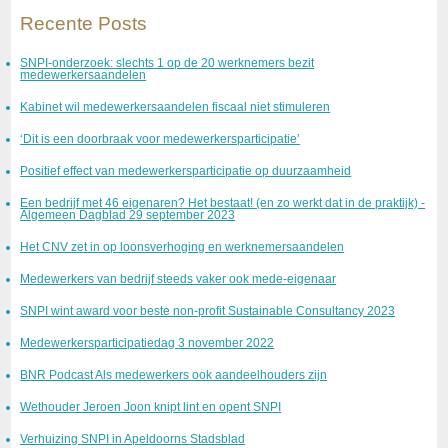
Recente Posts
SNPI-onderzoek: slechts 1 op de 20 werknemers bezit
medewerkersaandelen
Kabinet wil medewerkersaandelen fiscaal niet stimuleren
‘Dit is een doorbraak voor medewerkersparticipatie’
Positief effect van medewerkersparticipatie op duurzaamheid
Een bedrijf met 46 eigenaren? Het bestaat! (en zo werkt dat in de praktijk) -
Algemeen Dagblad 29 september 2023
Het CNV zet in op loonsverhoging en werknemersaandelen
Medewerkers van bedrijf steeds vaker ook mede-eigenaar
SNPI wint award voor beste non-profit Sustainable Consultancy 2023
Medewerkersparticipatiedag 3 november 2022
BNR Podcast Als medewerkers ook aandeelhouders zijn
Wethouder Jeroen Joon knipt lint en opent SNPI
Verhuizing SNPI in Apeldoorns Stadsblad