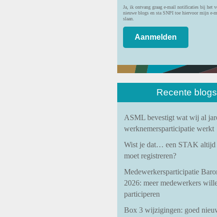
Ja, ik ontvang graag e-mail notificaties bij het 
nieuwe blogs en sta SNPI toe hiervoor mijn e-m
slaan.
Recente blogs
ASML bevestigt wat wij al jar
werknemersparticipatie werkt
Wist je dat… een STAK altij
moet registreren?
Medewerkersparticipatie Baro
2026: meer medewerkers will
participeren
Box 3 wijzigingen: goed nieu