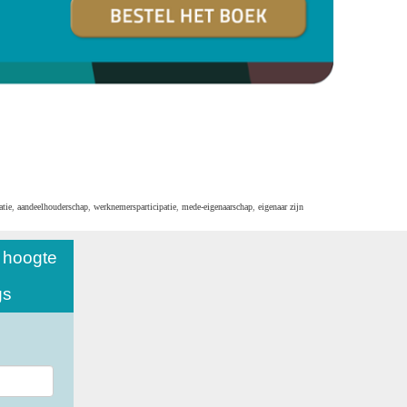
atie
,
aandeelhouderschap
,
werknemersparticipatie
,
mede-eigenaarschap
,
eigenaar zijn
e hoogte
gs