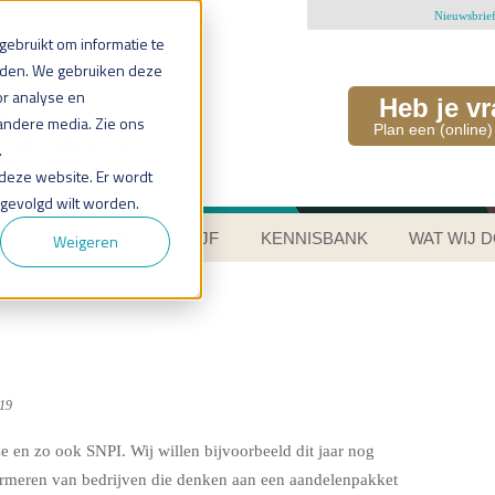
Nieuwsbrie
ebruikt om informatie te
uden. We gebruiken deze
or analyse en
Heb je v
andere media. Zie ons
Plan een (online)
.
n deze website. Er wordt
 gevolgd wilt worden.
AANDELEN IN HET BEDRIJF
KENNISBANK
WAT WIJ 
Weigeren
019
 en zo ook SNPI. Wij willen bijvoorbeeld dit jaar nog
ormeren van bedrijven die denken aan een aandelenpakket