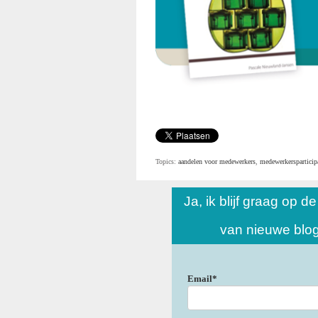
Topics:
aandelen voor medewerkers
,
medewerkersparticip
Ja, ik blijf graag op d
van nieuwe blo
Email
*