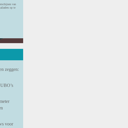
verschijnen van
ailadres op te
en zeggen:
d UBO’s
meter
en
ws voor