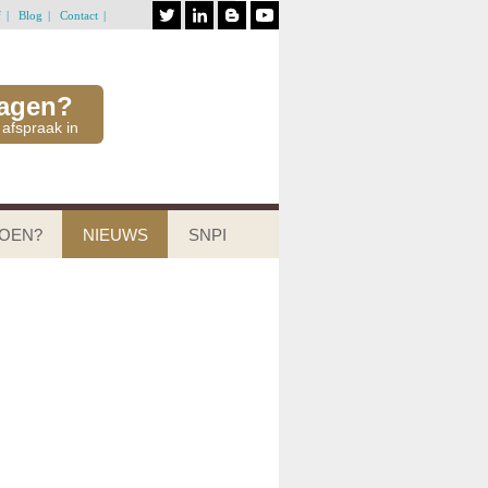
f
Blog
Contact
ragen?
 afspraak in
DOEN?
NIEUWS
SNPI