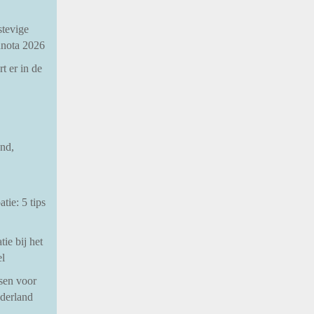
stevige
nnota 2026
t er in de
nd,
tie: 5 tips
ie bij het
el
sen voor
ederland